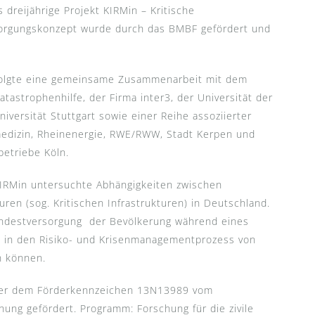
dreijährige Projekt KIRMin – Kritische
rsorgungskonzept wurde durch das BMBF gefördert und
folgte eine gemeinsame Zusammenarbeit mit dem
astrophenhilfe, der Firma inter3, der Universität der
versität Stuttgart sowie einer Reihe assoziierter
llmedizin, Rheinenergie, RWE/RWW, Stadt Kerpen und
betriebe Köln.
 KIRMin untersuchte Abhängigkeiten zwischen
ren (sog. Kritischen Infrastrukturen) in Deutschland.
Mindestversorgung der Bevölkerung während eines
e in den Risiko- und Krisenmanagementprozess von
n können.
ter dem Förderkennzeichen 13N13989 vom
ung gefördert. Programm: Forschung für die zivile