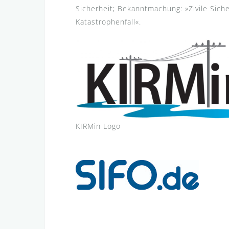
Sicherheit; Bekanntmachung: »Zivile Siche
Katastrophenfall«.
KIRMin Logo