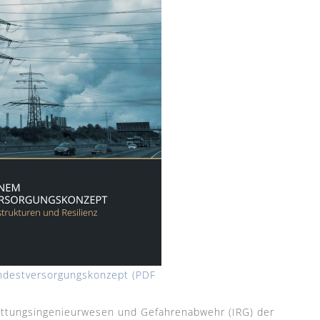
ndestversorgungskonzept (PDF
Rettungsingenieurwesen und Gefahrenabwehr (IRG) der